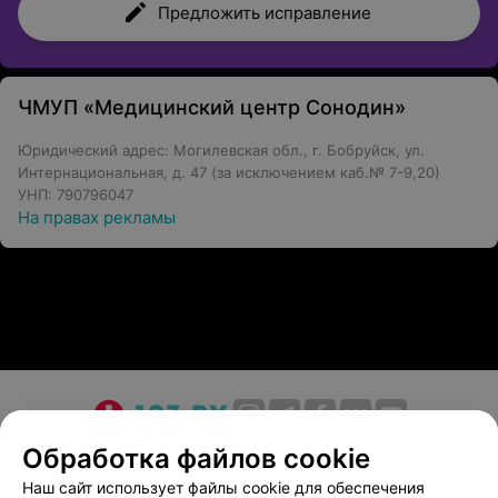
Предложить исправление
ЧМУП «Медицинский центр Сонодин»
Юридический адрес: Могилевская обл., г. Бобруйск, ул.
Интернациональная, д. 47 (за исключением каб.№ 7-9,20)
УНП: 790796047
На правах рекламы
О проекте
Новости проекта
Размещение рекламы
Обработка файлов cookie
Медицинский маркетинг
Публичный договор
Наш сайт использует файлы cookie для обеспечения